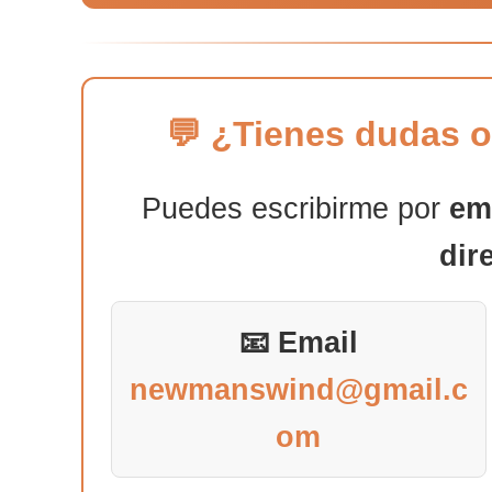
💬 ¿Tienes dudas o
Puedes escribirme por
em
dir
📧 Email
newmanswind@gmail.c
om