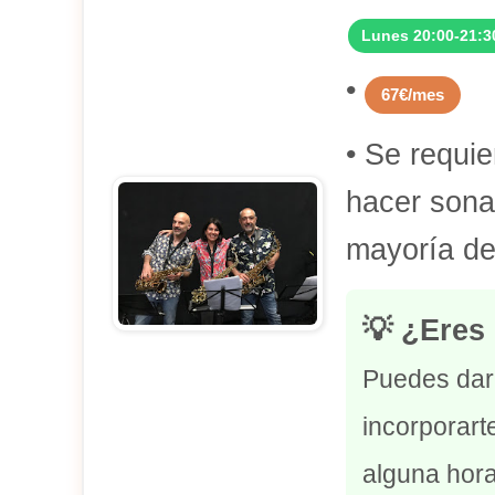
Lunes 20:00-21:3
•
67€/mes
• Se requi
hacer sona
mayoría de
💡 ¿Eres
Puedes dar 
incorporart
alguna hora 