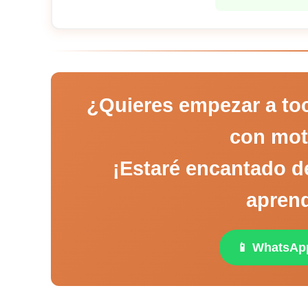
¿Quieres empezar a toc
con mot
¡Estaré encantado de
apren
📱 WhatsAp