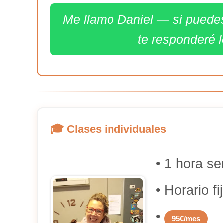
Me llamo Daniel — si puede
te responderé l
🎓 Clases individuales
• 1 hora s
• Horario fi
•
95€/mes