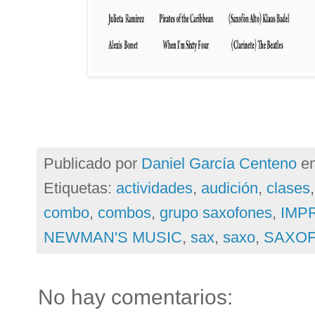
Publicado por
Daniel García Centeno
e
Etiquetas:
actividades
,
audición
,
clases
combo
,
combos
,
grupo saxofones
,
IMP
NEWMAN'S MUSIC
,
sax
,
saxo
,
SAXO
No hay comentarios: