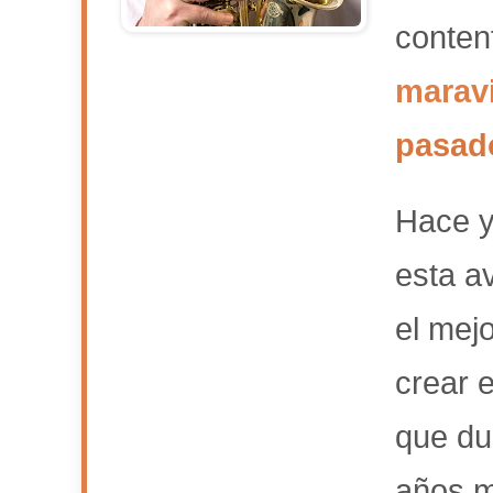
conten
marav
pasad
Hace y
esta a
el mej
crear 
que du
años 