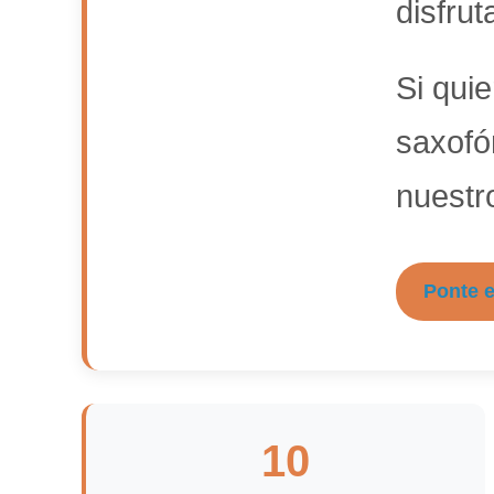
disfru
Si quie
saxofó
nuestr
Ponte 
10