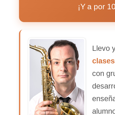
¡Y a por 1
Llevo 
clases
con gr
desarr
enseña
alumno